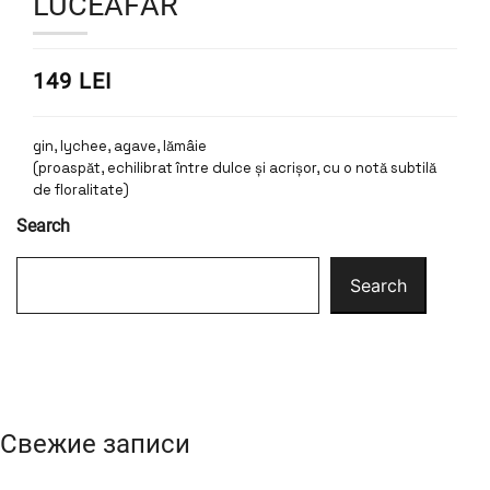
LUCEAFĂR
149 LEI
gin, lychee, agave, lămâie
(proaspăt, echilibrat între dulce și acrișor, cu o notă subtilă
de floralitate)
Search
Search
Свежие записи