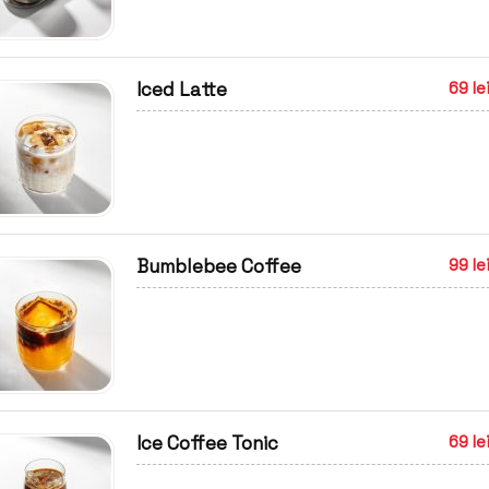
Iced Latte
69 le
Bumblebee Coffee
99 le
Ice Coffee Tonic
69 le