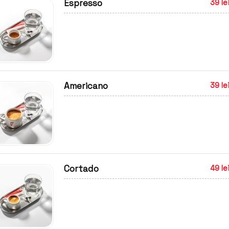
Espresso
39 le
Americano
39 le
Cortado
49 le