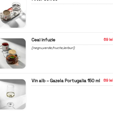
Ceai infuzie
69 le
(negru,verde,fructe,ierburi)
Vin alb – Gazela Portugalia 150 ml
89 le