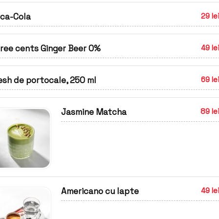
ca-Cola
29 le
ree cents Ginger Beer 0%
49 le
esh de portocale, 250 ml
69 le
Jasmine Matcha
89 le
Americano cu lapte
49 le