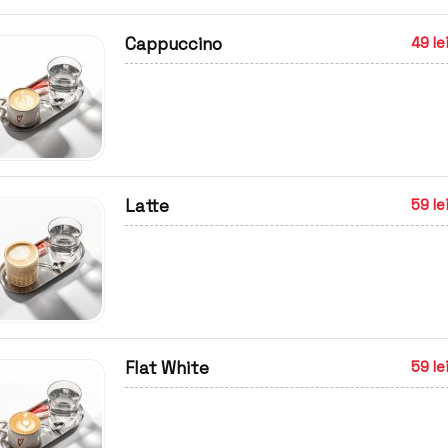
Cappuccino
49 le
Latte
59 le
Flat White
59 le